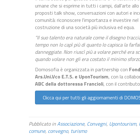
umane che si esprime in tutti i campi, dall'arte all
proposti talk show, conversazioni con autori e in
comunità: riconoscere l'importanza e investire nel t
costruzione di una società più inclusiva ed equa.
“Il suo talento era naturale come il disegno traccia
tempo non lo capì più di quanto lo capisca la farfall
danneggiate. Non riuscì più a volare perché era sco
quando volare non gli era costato il minimo sforz
Domosofia è organizzata in partnership con
Fond
Ars.Uni.Vco E.T.S. e UponTourism
, con la collab
ABC della dottoressa Francioli
, con il contribut
Clicca qui per tutti gli aggiornamenti di DO
Pubblicato in
Associazione
,
Convegni
,
Upontourism
,
comune
,
convegno
,
turismo