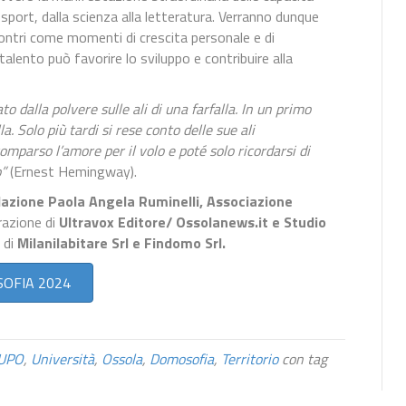
o sport, dalla scienza alla letteratura. Verranno dunque
contri come momenti di crescita personale e di
alento può favorire lo sviluppo e contribuire alla
to dalla polvere sulle ali di una farfalla. In un primo
a. Solo più tardi si rese conto delle sue ali
mparso l’amore per il volo e poté solo ricordarsi di
o”
(Ernest Hemingway).
azione Paola Angela Ruminelli, Associazione
orazione di
Ultravox Editore/ Ossolanews.it e Studio
o di
Milanilabitare Srl e Findomo Srl.
MOSOFIA 2024
UPO
,
Università
,
Ossola
,
Domosofia
,
Territorio
con tag