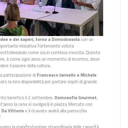
 idee e dei saperi, torna a Domodossola
con un
importante iniziativa fortemente voluta
sottolineando come sia in continua crescita. Questa
mbre, è come ogni anno un momento di incontro, dove
re il piacere della cultura.
la partecipazione di
Francesco Iannello e Michele
ato la loro disponibilità per portare ospiti di grande
nto benefico il 2 settembre,
Domosofia Gourmet
,
est'anno la cena si svolgerà in piazza Mercato con
 Da Vittorio
e il ricavato andrà alla parrocchia
.
ovvero la manifestazione straordinaria delle capacità