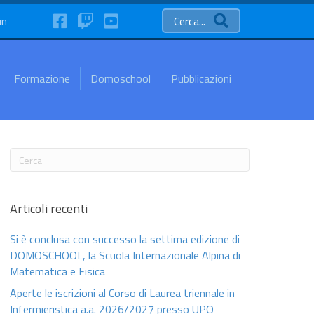
FaceBook
Twitch
YouTube
in
Cerca...
Formazione
Domoschool
Pubblicazioni
Articoli recenti
Si è conclusa con successo la settima edizione di
DOMOSCHOOL, la Scuola Internazionale Alpina di
Matematica e Fisica
Aperte le iscrizioni al Corso di Laurea triennale in
Infermieristica a.a. 2026/2027 presso UPO