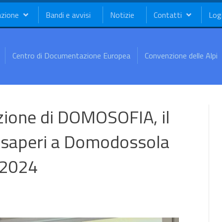
azione
Bandi e avvisi
Notizie
Contatti
Log
Centro di Documentazione Europea
Convenzione delle Alpi
izione di DOMOSOFIA, il
ei saperi a Domodossola
 2024