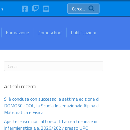
FaceBook
Twitch
YouTube
in
Cerca...
Formazione
Domoschool
Pubblicazioni
Articoli recenti
Si è conclusa con successo la settima edizione di
DOMOSCHOOL, la Scuola Internazionale Alpina di
Matematica e Fisica
Aperte le iscrizioni al Corso di Laurea triennale in
Infermieristica a.a. 2026/2027 presso UPO