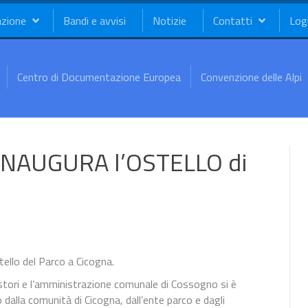
azione
Bandi e avvisi
Notizie
Contatti
Log
Centro di Documentazione Europea
Convenzione delle Alpi
INAUGURA l’OSTELLO di
tello del Parco a Cicogna.
estori e l’amministrazione comunale di Cossogno si è
lla comunità di Cicogna, dall’ente parco e dagli