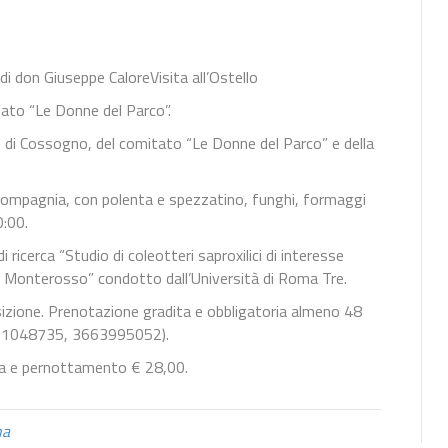
i don Giuseppe CaloreVisita all’Ostello
tato “Le Donne del Parco”.
ne di Cossogno, del comitato “Le Donne del Parco” e della
 compagnia, con polenta e spezzatino, funghi, formaggi
0:00.
 ricerca “Studio di coleotteri saproxilici di interesse
l Monterosso” condotto dall’Università di Roma Tre.
osizione. Prenotazione gradita e obbligatoria almeno 48
 3421048735, 3663995052).
ena e pernottamento € 28,00.
na