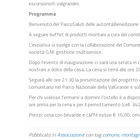
escursionisti valgrandini.
Programma
Benvenuto del ParcoSaluti delle autoritàBenedizione d
A seguire buffet di prodotti montani a cura del comi
L’iniziativa si svolge con la collaborazione del Comu
società G.M. gestione multiservice.
Dopo l’evento di inaugurazione ci sarà una serata in
nostrani e dolce della casa. La cena si terrà alle ore 2
Seguirà alle ore 21:30 la presentazione del progetto di
comunitario nel Parco Nazionale della ValGrande e su
Per chi volesse fermarsi a dormire l’ostello è a disp
ore prima per la cena e per il pernottamento (cell.
Prezzi: cena con bevande e caffè inclusi € 16,00; c
Pubblicato in
Associazione
con tag
comune
,
montag