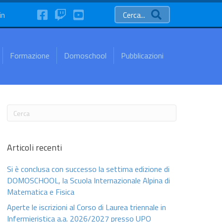
FaceBook
Twitch
YouTube
in
Cerca...
Formazione
Domoschool
Pubblicazioni
Articoli recenti
Si è conclusa con successo la settima edizione di
DOMOSCHOOL, la Scuola Internazionale Alpina di
Matematica e Fisica
Aperte le iscrizioni al Corso di Laurea triennale in
Infermieristica a.a. 2026/2027 presso UPO