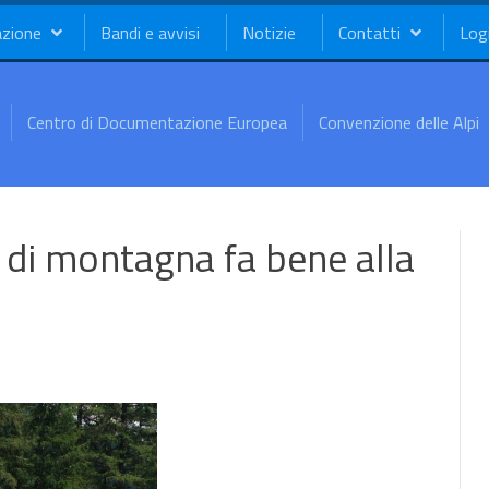
azione
Bandi e avvisi
Notizie
Contatti
Log
Centro di Documentazione Europea
Convenzione delle Alpi
e di montagna fa bene alla