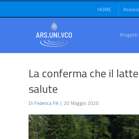
HOME
Associ
Progetti
La conferma che il latt
salute
Di
Federica Fili
|
20 Maggio 2020