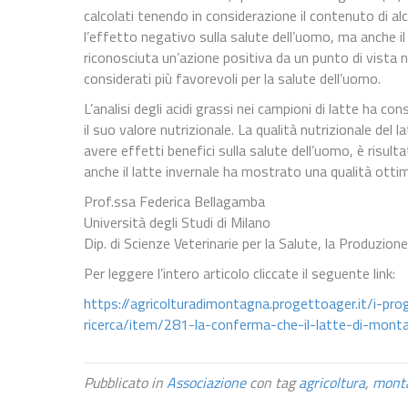
calcolati tenendo in considerazione il contenuto di alcu
l’effetto negativo sulla salute dell’uomo, ma anche il 
riconosciuta un’azione positiva da un punto di vista nu
considerati più favorevoli per la salute dell’uomo.
L’analisi degli acidi grassi nei campioni di latte ha co
il suo valore nutrizionale. La qualità nutrizionale del
avere effetti benefici sulla salute dell’uomo, è risul
anche il latte invernale ha mostrato una qualità otti
Prof.ssa Federica Bellagamba
Università degli Studi di Milano
Dip. di Scienze Veterinarie per la Salute, la Produzi
Per leggere l’intero articolo cliccate il seguente link:
https://agricolturadimontagna.progettoager.it/i-pro
ricerca/item/281-la-conferma-che-il-latte-di-mont
Pubblicato in
Associazione
con tag
agricoltura
,
mont