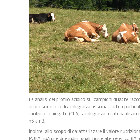
Le analisi del profilo acidico sui campioni di latte rac
riconoscimento di acidi grassi associati ad un particola
linoleico coniugato (CLA), acidi grassi a catena dispari
n6 e n3.
Inoltre, allo scopo di caratterizzare il valore nutrizion
PUFA n6/n3 e due indici, quali indice aterogenico (IA)