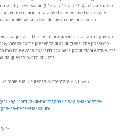
ni acidi grassi saturi (C12:0; C14:0; C16:0), di cui è noto
contenuto di acidi monoinsaturi e polinsaturi, a cui è
trizionale. Valori bassi di questi due indici sono
nsentito quindi di fornire informazioni importanti riguardo
 latte, intesa come presenza di acidi grassi che possono
tata molto elevata soprattutto nelle produzioni estive, ma
ma da questo punto di vista.
one Animale e la Sicurezza Alimentare – VESPA
getti-agricoltura-di-montagna/ials/ials-la-nostra-
agna-fa-bene-alla-salute
agna