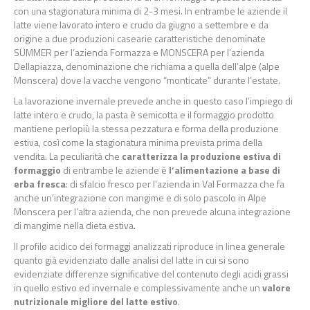
con una stagionatura minima di 2-3 mesi. In entrambe le aziende il
latte viene lavorato intero e crudo da giugno a settembre e da
origine a due produzioni casearie caratteristiche denominate
SÜMMER per l’azienda Formazza e MONSCERA per l’azienda
Dellapiazza, denominazione che richiama a quella dell’alpe (alpe
Monscera) dove la vacche vengono “monticate” durante l’estate.
La lavorazione invernale prevede anche in questo caso l’impiego di
latte intero e crudo, la pasta è semicotta e il formaggio prodotto
mantiene perlopiù la stessa pezzatura e forma della produzione
estiva, così come la stagionatura minima prevista prima della
vendita. La peculiarità che
caratterizza la produzione estiva di
formaggio
di entrambe le aziende è
l’alimentazione a base di
erba fresca
: di sfalcio fresco per l’azienda in Val Formazza che fa
anche un’integrazione con mangime e di solo pascolo in Alpe
Monscera per l’altra azienda, che non prevede alcuna integrazione
di mangime nella dieta estiva.
Il profilo acidico dei formaggi analizzati riproduce in linea generale
quanto già evidenziato dalle analisi del latte in cui si sono
evidenziate differenze significative del contenuto degli acidi grassi
in quello estivo ed invernale e complessivamente anche un
valore
nutrizionale migliore del latte estivo
.