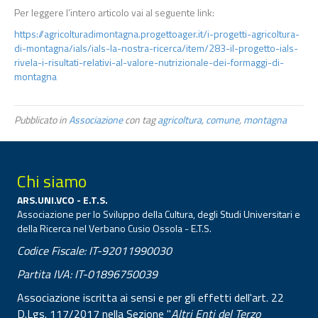
Per leggere l’intero articolo vai al seguente link:
https://agricolturadimontagna.progettoager.it/i-progetti-agricoltura-
di-montagna/ials/ials-la-nostra-ricerca/item/283-il-progetto-ials-
rivela-i-risultati-relativi-al-valore-nutrizionale-dei-formaggi-di-
montagna
Pubblicato in
Associazione
con tag
agricoltura
,
comune
,
montagna
Chi siamo
ARS.UNI.VCO - E.T.S.
Associazione per lo Sviluppo della Cultura, degli Studi Universitari e
della Ricerca nel Verbano Cusio Ossola - E.T.S.
Codice Fiscale: IT-92011990030
Partita IVA: IT-01896750039
Associazione iscritta ai sensi e per gli effetti dell'art. 22
D.Lgs. 117/2017 nella Sezione "
Altri Enti del Terzo