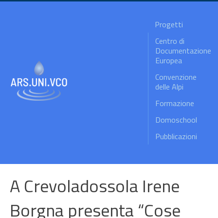
Progetti
Centro di
Documentazione
Europea
Convenzione
delle Alpi
Formazione
Domoschool
Pubblicazioni
A Crevoladossola Irene
Borgna presenta “Cose