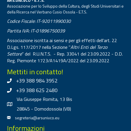
ARS.UNI.VCO - E.T.S.
Associazione per lo Sviluppo della Cultura, degli Studi Universitari e
della Ricerca nel Verbano Cusio Ossola - E.T.S.
Codice Fiscale: IT-92011990030
Partita IVA: IT-01896750039
Associazione iscritta ai sensi e per gli effetti dell'art. 22
D.Lgs. 117/2017 nella Sezione "
Altri Enti del Terzo
Settore
" del R.U.N.T.S. - Rep. 33041 del 23.09.2022 - D.D.
Reg. Piemonte 1723/A1419A/2022 del 23.09.2022
Mettiti in contatto!
+39 388 984 3952
+39 388 625 2480
Via Giuseppe Romita, 13 Bis
28845 - Domodossola (VB)
segreteria@arsunivco.eu
Informazioni