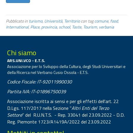
Pubblicato in
turismo
,
Università
,
Territorio
con tag
comune
,
food
,
International
,
Place
,
provincia
,
school
,
Taste
,
Tourism
,
verbania
Chi siamo
ARS.UNI.VCO - E.T.S.
Associazione per lo Sviluppo della Cultura, degli Studi Universitari e
della Ricerca nel Verbano Cusio Ossola - E.T.S.
Codice Fiscale: IT-92011990030
Partita IVA: IT-01896750039
Associazione iscritta ai sensi e per gli effetti dell'art. 22
D.Lgs. 117/2017 nella Sezione "
Altri Enti del Terzo
Settore
" del R.U.N.T.S. - Rep. 33041 del 23.09.2022 - D.D.
Reg. Piemonte 1723/A1419A/2022 del 23.09.2022