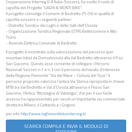
Cooperazione Interreg V
-
A Italia
-
Svizzera, ha svolto il ruolo di
capofila del Progetto “
LAGHI & MONTI BIKE
”.
Il progetto coinvolge il Comune di Bedretto (TI
-
CH) in qualità di
capofila svizzero e i seguenti
partner:
-
Distretto Turistico dei Laghi e delle Val
li dell’Ossola
-
Organizzazione Turistica Regionale (OTR) Bellinzonese e Alto
Ticino
-
Azienda Elettrica Comunale di Bedretto
Il progetto
è incentrato sulla valorizzazione del percorso (per
mountain bike) da Domodossola alla
Val Bedretto
attraverso il P.so
San Giacomo
. Quest
o
asse
consent
e
di collegare i Percorsi
Nazionali
Svizzeri n.1 e n.3 con il
percorso
dichiarato
d’interesse
della
Reg
ione
Piemonte
“
Via del Mare
–
Ciclovia del Toce”.
Il
percorso proposto valorizza l’antica Via Storica riproposta in chiave
MTB tra
Val Bedretto e Val d’Os
sola
attraverso il Passo San
Giacomo, l’Antica “Montagna di Valdolgia”, che
per il suo facile
accesso ha rappresentato per secoli un’importante via commerciale
diretta
tra
Milano,
il Gottardo e i Grigioni.
per info
http://www.laghimontibikeinterreg.it/
SCARICA COMPILA E INVIA IL MODULO DI
ADESIONE