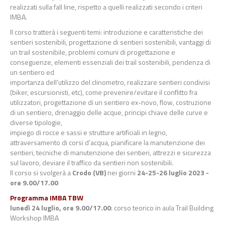
realizzati
sulla fall line, rispetto a quelli realizzati secondo i criteri
IMBA.
Il
corso
tratterà
i
seguenti
temi:
introduzione
e
caratteristiche
dei
senti
eri
sostenibili,
progettazione di sentieri sostenibili, vantaggi di
un trail sostenibile, problemi comuni di
progettazione e
conseguenze, elementi essenziali dei trail sostenibili, pendenza di
un sentiero ed
importanza dell’utilizzo del clinometro, realizz
are sentieri condivisi
(biker, escursionisti, etc), come
prevenire/evitare
il
conflitto
fra
utilizzatori,
progettazione
di
un
sentiero
ex
-
novo,
flow,
costruzione
di un sentiero, drenaggio delle acque, principi chiave delle curve e
diverse tipologie,
impieg
o di rocce e sassi e strutture artificiali in legno,
attraversamento di corsi d’acqua, pianificare
la manutenzione dei
sentieri, tecniche di manutenzione dei sentieri, attrezzi e sicurezza
sul lavoro,
deviare il traffico da sentieri non sostenibili.
Il co
rso si
svolgerà
a
Crodo (VB)
nei giorni
24
-
25
-
26 luglio 2023 -
ore 9.00/17.00
Programma
IMBA TBW
lunedì 24 luglio, ore 9.00/17.00
:
corso teorico in aula Trail Building
Workshop IMBA