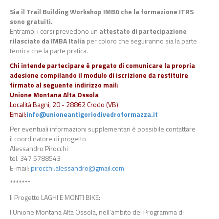
Sia il
Trail Building Workshop IMBA
che
la formazione ITRS
sono
gratuiti
.
Entrambi i corsi prevedono un
attestato di partecipazione
rilasciato
da
IMBA Italia
per
coloro
ch
e
seguir
anno
sia la parte
teorica che la parte pratica.
Chi intende partecipare è pregato di comunicare la propria
adesione compilando il modulo di iscrizione
da restituire
firmato al seguente indirizzo
mail:
Unione Montana Alta Ossola
Località Bagni, 20
-
28862 Crodo (VB)
Email:
info@unioneantigoriodivedroformazza.it
Per eventuali informazioni supplementari è possibile contattare
il
coordinatore di progetto
Alessandro Pirocchi
tel. 347 5788543
E
-
mail:
pirocchi.alessandro@gmail.com
*******
Il Progetto LAGHI E MONTI BIKE:
l’Unione Montana Alta Ossola, nell’ambito del Programma di