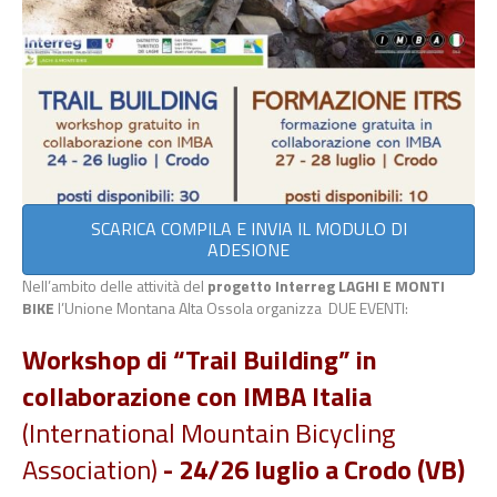
SCARICA COMPILA E INVIA IL MODULO DI
ADESIONE
Nell’ambito delle attività del
progetto Interreg LAGHI E MONTI
BIKE
l
’Unione
Montana Alta Ossola
organizza DUE EVENTI:
Wo
rkshop
di
“
Trail
Building
”
in
collaborazione
con
IMBA
Italia
(International
Mountain
Bicycling
Association)
- 24/26 luglio a Crodo (VB)