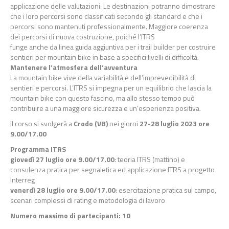
applicazione delle valutazioni. Le destinazioni potran
no
dimostrare
che i loro percorsi sono classificati secondo gli standard e che i
percorsi sono
mantenuti professionalmente. Maggiore coerenza
dei percorsi di nuova costruzione, poiché l’ITRS
funge anche da linea guida aggiuntiva per i trail builder per cos
truire
sentieri per mountain bike
in base a specifici livelli di difficoltà.
Mantenere l’atmosfera dell’avventura
La mountain bike vive della variabilità e dell’imprevedibilità di
sentieri e percorsi. L’ITRS si
impegna per un equilibrio che lascia la
moun
tain bike con questo fascino, ma allo stesso tempo
può
contribuire a una maggiore sicurezza e un’esperienza positiva.
Il corso si
svolgerà
a
Crodo (VB)
nei giorni
2
7
-
2
8
luglio 2023 ore
9.00/17.00
Programma
ITRS
giovedì 27 luglio ore 9.00/17.00
:
t
eoria ITRS (mattino) e
consulenza pratica per segnaletica ed applicazione
ITRS a progetto
Interreg
venerdì 28 luglio ore 9.00/17.00
:
esercitazione pratica sul campo,
s
cenari complessi di rating e metodologia di
lavoro
Numero massimo di partecipanti
: 10