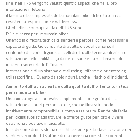
fine, nell’ITRS vengono valutati qu
attro aspetti, che nella loro
interazione riflettono
il fascino e la complessità della mountain bike: difficoltà tecnica,
resistenza, esposizione e
wilderness.
Gli obiettivi e principi guida dell’ITRS sono:
Più sicurezza per i mountain biker
Unendo la d
ifficoltà tecnica di sentieri e percorsi con le necessarie
capacità di guida. Ciò consente
di adattare specificamente il
contenuto dei corsi di guida ai livelli di difficoltà tecnica. Gli errori di
valutazione delle abilità di guida necessarie e quindi il
rischio di
incidenti sono ridotti. Diffusione
internazionale di un sistema di trail rating uniforme e orientato agli
utilizzatori finali. Questo da
solo ridurrà anche il rischio di incidenti.
Aumento dell’attrattività e della qualità dell’offerta turisti
ca
per i mountain biker
Una nuova logica e innovativa implementazione grafica della
valutazione di interi percorsi o tour,
che ne illustra in modo
intuitivamente comprensibile la complessa realtà. Rende più facile
per i
ciclisti fuoristrada trovare le offe
rte giuste per loro e vivere
esperienze positive in bicicletta.
Introduzione di un sistema di certificazione per la classificazione dei
sentieri secondo ITRS al fine
di ottenere una corretta e coerente