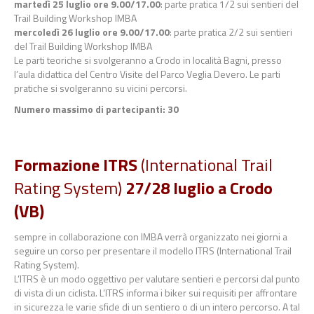
martedì 25 luglio ore 9.00/17.00
:
parte pratica 1/2 sui sentieri del
Trail Building Workshop IMBA
mercoledì 26
luglio ore 9.00/17.00
:
parte pratica 2/2 sui sentieri
del
Trail Building Workshop IMBA
Le parti teoriche si svolgeranno a Crodo
in località Bagni,
presso
l’aula didattica
del Centro Visite
del Parco Veglia Devero. Le parti
pratiche si svolgeranno su vicini percorsi.
Num
ero massimo di partecipanti
: 30
Formazione
ITRS
(International Trail
Rating System)
27/28 luglio a Crodo
(VB)
sempre in collaborazione con IMBA verrà organizzato nei giorni a
seguire
un corso
per presentare
il modello
ITRS
(International Trail
Rating System)
.
L’ITRS è un modo oggettivo per valutare sentieri e percorsi dal punto
di vista di un ciclista. L’ITRS
informa i biker sui requisiti per affrontare
in sicurezza le varie sfide di un sentiero o di un intero
percorso. A tal