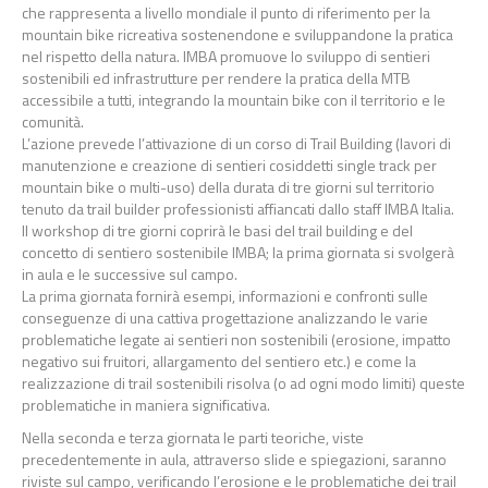
che rappresenta a livello mondiale il punto di riferimento per la
mountain bike
ricreativa sostenendone e svilupp
andone la pratica
nel rispetto della natura. IMBA promuove lo
sviluppo di sentieri
sostenibili ed infrastrutture per rendere la pratica della MTB
accessibile a tutti,
integrando la mountain bike con il territorio e le
comunità.
L’azione prevede l’attivazio
ne di un corso di Trail Building (lavori di
manutenzione e creazione di
sentieri cosiddetti
single track
per
mountain bike o multi
-
uso) della durata di tre giorni sul
territorio
tenuto da trail builder professionisti affiancati dallo
staff IMBA Italia
.
Il
workshop di tre giorni
coprirà le basi del trail building e del
concetto di sentiero sostenibile
IMBA; la prima giornata si s
volgerà
in aula e le successive sul campo.
La prima giornata fornirà esempi, informazioni e confronti sulle
conseguenze di una cattiva
progettazione analizzando le varie
problematiche legate ai sentieri non sostenibili (erosione,
impatto
negativo sui frui
tori, allargamento del sentiero etc
.
) e come la
realizzazione di trail
sostenibili risolva (o ad ogni modo limiti) queste
problematiche in maniera significativa.
Nella seconda e terza giornata le parti teoriche, viste
precedentemente in aula, attraverso s
lide e
spiegazioni, saranno
riviste sul campo, verificando l’erosione e le problematiche dei trail