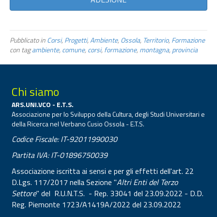
Pubblicato in
Corsi
,
Progetti
,
Ambiente
,
Ossola
,
Territorio
,
Formazione
con tag
ambiente
,
comune
,
corsi
,
formazione
,
montagna
,
provincia
Chi siamo
ARS.UNI.VCO - E.T.S.
Associazione per lo Sviluppo della Cultura, degli Studi Universitari e
della Ricerca nel Verbano Cusio Ossola - E.T.S.
Codice Fiscale: IT-92011990030
Partita IVA: IT-01896750039
Associazione iscritta ai sensi e per gli effetti dell'art. 22
D.Lgs. 117/2017 nella Sezione "
Altri Enti del Terzo
Settore
" del R.U.N.T.S. - Rep. 33041 del 23.09.2022 - D.D.
Reg. Piemonte 1723/A1419A/2022 del 23.09.2022