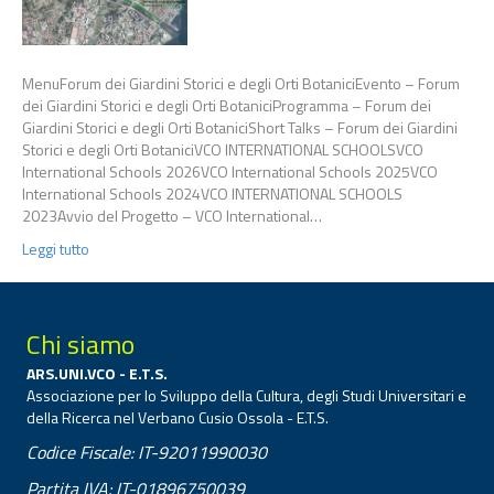
MenuForum dei Giardini Storici e degli Orti BotaniciEvento – Forum
dei Giardini Storici e degli Orti BotaniciProgramma – Forum dei
Giardini Storici e degli Orti BotaniciShort Talks – Forum dei Giardini
Storici e degli Orti BotaniciVCO INTERNATIONAL SCHOOLSVCO
International Schools 2026VCO International Schools 2025VCO
International Schools 2024VCO INTERNATIONAL SCHOOLS
2023Avvio del Progetto – VCO International…
Leggi tutto
Chi siamo
ARS.UNI.VCO - E.T.S.
Associazione per lo Sviluppo della Cultura, degli Studi Universitari e
della Ricerca nel Verbano Cusio Ossola - E.T.S.
Codice Fiscale: IT-92011990030
Partita IVA: IT-01896750039