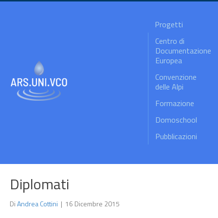
Progetti
Centro di
Documentazione
Europea
Convenzione
delle Alpi
Formazione
Domoschool
Pubblicazioni
Diplomati
Di
Andrea Cottini
|
16 Dicembre 2015