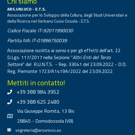
Chi siamo
ARS.UNI.VCO - E.T.S.
Associazione per lo Sviluppo della Cultura, degli Studi Universitari e
della Ricerca nel Verbano Cusio Ossola - E.T.S.
Codice Fiscale: IT-92011990030
Partita IVA: IT-01896750039
Associazione iscritta ai sensi e per gli effetti dell'art. 22
D.Lgs. 117/2017 nella Sezione "
Altri Enti del Terzo
Settore
" del R.U.N.T.S. - Rep. 33041 del 23.09.2022 - D.D.
Reg. Piemonte 1723/A1419A/2022 del 23.09.2022
Mettiti in contatto!
+39 388 984 3952
+39 388 625 2480
Via Giuseppe Romita, 13 Bis
28845 - Domodossola (VB)
segreteria@arsunivco.eu