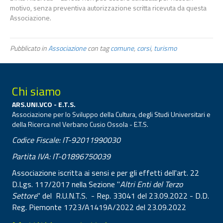
motivo, senza preventiva autorizzazione scritta ricevuta da questa
Associazione.
Pubblicato in
Associazione
con tag
comune
,
corsi
,
turismo
Chi siamo
ARS.UNI.VCO - E.T.S.
Associazione per lo Sviluppo della Cultura, degli Studi Universitari e
della Ricerca nel Verbano Cusio Ossola - E.T.S.
Codice Fiscale: IT-92011990030
Partita IVA: IT-01896750039
Associazione iscritta ai sensi e per gli effetti dell'art. 22
D.Lgs. 117/2017 nella Sezione "
Altri Enti del Terzo
Settore
" del R.U.N.T.S. - Rep. 33041 del 23.09.2022 - D.D.
Reg. Piemonte 1723/A1419A/2022 del 23.09.2022