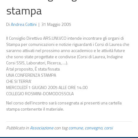
stampa
Di
Andrea Cottini
|
31 Maggio 2005
Il Consiglio Direttivo ARS.UNI.VCO intende incontrare gli organi di
Stampa per comunicazioni e notizie riguardanti i Corsi di Laurea che
saranno attivati nel prossimo anno accademico e le attività future
che sono state progettate e condivise (Corsi di Laurea, Indagine
Corsi SSIS, Laboratori, Ricerca,….).
A tal proposito, È stata fissata
UNA CONFERENZA STAMPA
CHE SI TERRA’
MERCOLEDÍ 1 GIUGNO 2005 ALLE ORE 14.00
COLLEGIO ROSMINI-DOMODOSSOLA
Nel corso dell’incontro sarà consegnata ai presenti una cartella
stampa contenente il materiale.
Pubblicato in
Associazione
con tag
comune
,
convegno
,
corsi