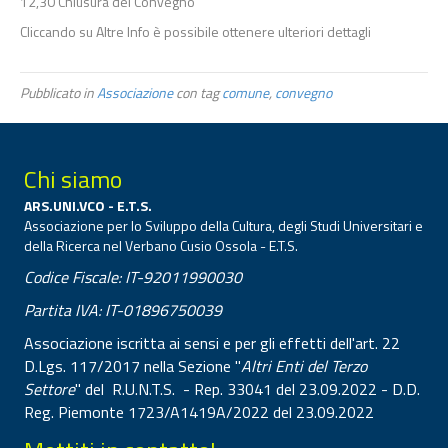
12,30 Chiusura del Convegno
Cliccando su Altre Info è possibile ottenere ulteriori dettagli
Pubblicato in
Associazione
con tag
comune
,
convegno
Chi siamo
ARS.UNI.VCO - E.T.S.
Associazione per lo Sviluppo della Cultura, degli Studi Universitari e
della Ricerca nel Verbano Cusio Ossola - E.T.S.
Codice Fiscale: IT-92011990030
Partita IVA: IT-01896750039
Associazione iscritta ai sensi e per gli effetti dell'art. 22
D.Lgs. 117/2017 nella Sezione "
Altri Enti del Terzo
Settore
" del R.U.N.T.S. - Rep. 33041 del 23.09.2022 - D.D.
Reg. Piemonte 1723/A1419A/2022 del 23.09.2022