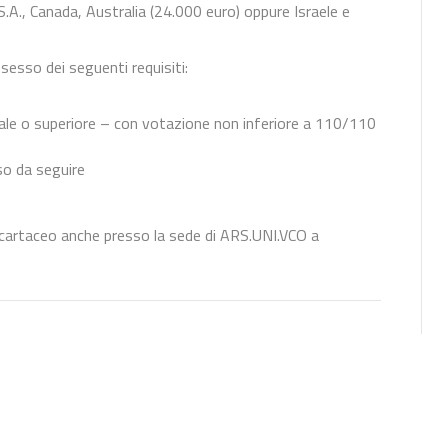
.S.A., Canada, Australia (24.000 euro) oppure Israele e
esso dei seguenti requisiti:
nale o superiore – con votazione non inferiore a 110/110
so da seguire
cartaceo anche presso la sede di ARS.UNI.VCO a