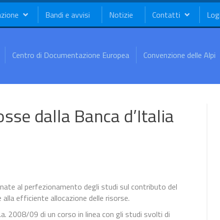
azione
Bandi e avvisi
Notizie
Contatti
Log
Centro di Documentazione Europea
Convenzione delle Alpi
sse dalla Banca d’Italia
inate al perfezionamento degli studi sul contributo del
alla efficiente allocazione delle risorse.
. 2008/09 di un corso in linea con gli studi svolti di