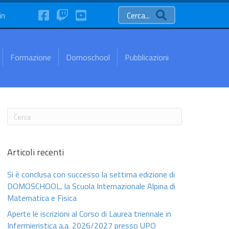
FaceBook
Twitch
YouTube
in
Cerca...
Formazione
Domoschool
Pubblicazioni
Articoli recenti
Si è conclusa con successo la settima edizione di
DOMOSCHOOL, la Scuola Internazionale Alpina di
Matematica e Fisica
Aperte le iscrizioni al Corso di Laurea triennale in
Infermieristica a.a. 2026/2027 presso UPO