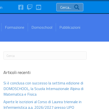
FaceBook
Twitch
YouTube
in
Cerca...
Formazione
Domoschool
Pubblicazioni
Articoli recenti
Si è conclusa con successo la settima edizione di
DOMOSCHOOL, la Scuola Internazionale Alpina di
Matematica e Fisica
Aperte le iscrizioni al Corso di Laurea triennale in
Infermieristica a.a. 2026/2027 presso UPO