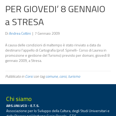
PER GIOVEDI’ 8 GENNAIO
a STRESA
Di
Andrea Cottini
|
7 Gennaio 2009
A causa delle condizioni di maltempo è stato rinviato a data da
destinarsi l’appello di Cartografia (prof. Spinelli- Corso di Laurea in
promozione e gestione del Turismo) previsto per domani, giovedì 8
gennaio 2009, a Stresa.
Pubblicato in
Corsi
con tag
comune
,
corsi
,
turismo
Chi siamo
ARS.UNI.VCO - E.T.S.
Associazione per lo Sviluppo della Cultura, degli Studi Universitari e
della Ricerca nel Verbano Cusio Ossola - E.T.S.