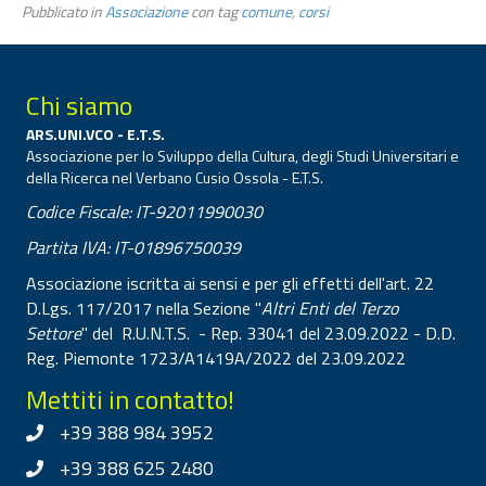
Pubblicato in
Associazione
con tag
comune
,
corsi
Chi siamo
ARS.UNI.VCO - E.T.S.
Associazione per lo Sviluppo della Cultura, degli Studi Universitari e
della Ricerca nel Verbano Cusio Ossola - E.T.S.
Codice Fiscale: IT-92011990030
Partita IVA: IT-01896750039
Associazione iscritta ai sensi e per gli effetti dell'art. 22
D.Lgs. 117/2017 nella Sezione "
Altri Enti del Terzo
Settore
" del R.U.N.T.S. - Rep. 33041 del 23.09.2022 - D.D.
Reg. Piemonte 1723/A1419A/2022 del 23.09.2022
Mettiti in contatto!
+39 388 984 3952
+39 388 625 2480