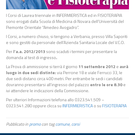
I Corsi di Laurea triennale in INFERMIERISTICA ed in FISIOTERAPIA
sono erogati dalla Scuola di Medicina di Novara dell’Università del
Piemonte Orientale “Amedeo Avogadro”.
I Corsi, a numero chiuso, si tengono a Verbania, presso Villa Saporiti
e sono gestiti da personale dell’Azienda Sanitaria Locale del V.C.O.
Per
l’a.a. 2012/2013
sono scaduti i termini per presentare la
domanda al test di ingresso
.
La Prova di ammissione si terrà il giorno
11 settembre 2012
e
avrà
luogo in due sedi distinte:
via Perrone 18 e viale Ferrucci 33, le
due sedi distano circa 400 metri. Per entrambe le sedi i candidati
dovranno presentarsi all’ingresso del palazzo
entro le ore 8.30
e
ivi attendere le indicazioni della Commissione.
Per ulteriori Informazioni telefona allo 0323.541.509 –
0323.541.280 oppure clicca su
INFERMIERISTICA
o su
FISIOTERAPIA
Pubblicato in
promo
con tag
comune
,
corsi