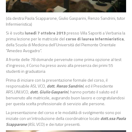
(da destra Paola Scapparone, Giulio Gasparini, Renzo Sandrini, tutor
Infermieristica)
Si è svolta
lunedì 7 ottobre 2013
presso Villa Saporiti a Verbania la
prima lezione per le matricole del
corso di laurea Infermieristica
,
della Scuola di Medicina dell’Università del Piemonte Orientale
“Amedeo Avogadro”.
A fronte delle 78 domande pervenute come prima opzione al test
d’ingresso, il Corso ha preso avvio alla presenza dei primi 55
studenti in graduatoria
Prima di iniziare con la presentazione formale del corso, il
responsabile ASL VCO,
dott. Renzo Sandrini
, ed il Presidente
ARS.UNI.VCO,
dott. Giulio Gasparini
, hanno portato il saluto ed il
benvenuto alle matricole, augurando buon lavoro e congratulandosi
per questa scelta professionale di servizio alle persone.
La presentazione del corso e le modalità di svolgimento sono poi
iniziate con un’introduzione della coordinatrice locale
dott.ssa Paola
Scapparone
(ASL VCO) e dei tutor presenti.