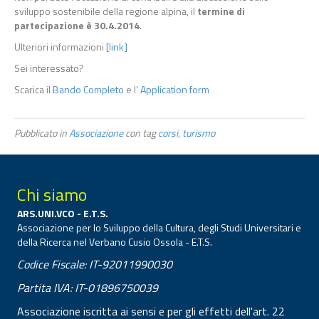
sviluppo sostenibile della regione alpina, il
termine di
partecipazione è 30.4.2014
.
Ulteriori informazioni
[link]
Sei interessato?
Scarica il
Bando Completo
e l’
Application form
Pubblicato in
Associazione
con tag
corsi
,
turismo
Chi siamo
ARS.UNI.VCO - E.T.S.
Associazione per lo Sviluppo della Cultura, degli Studi Universitari e
della Ricerca nel Verbano Cusio Ossola - E.T.S.
Codice Fiscale: IT-92011990030
Partita IVA: IT-01896750039
Associazione iscritta ai sensi e per gli effetti dell'art. 22