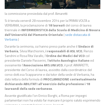
la commissione presieduta dal prof. Aimaretti
Si è tenuta venerdì 28 novembre 2014 per la PRIMA VOLTA a
VERBANIA, la proclamazione di
18 laureati
del corso di laurea
triennale in
INFERMIERISTICA della Scuola di Medicina di Novara
dell’Università del Piemonte Orientale
(
sede distaccata di
Verbania
)
Durante la cerimonia, cui hanno preso parte anche il
Sindaco di
Verbania
, Silvia Marchionini,
i responsabili di ASL VCO
, Renzo
Sandrini e Rosa Rita Varallo, l’
Ordine dei Medici
del VCO
col
presidente Daniele Passerini, l’
Istituto Auxologico Italiano
ed
ovviamente l’
Associazione ARS.UNI.VCO
, il prof. AIMARETTI,
presidente del Corso di laurea, assistito dalla coordinatrice del
corso dott.ssa Scapparone e dai tutor della sede di Verbania, ha
dato lettura della formula di
PROCLAMAZIONE contestualmente
dichiarando ABILITATI all’esercizio della professione i 18
laureandi della sede verbanese
.
Assente giustificato l’on Enrico Borghi, a Roma per impegni
parlamentari non ha voluto far mancare il proprio saluto esprimendo
vicinanza e congratulazioni ai neo-laureati.