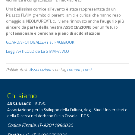
Una bellissima cornice all’evento è stata rappresentata da un
Palazzo FLAIM gremito di parenti, amici e curiosi che hanno reso
omaggio ai NEOLAUREATI, cui viene rinnovato anche l’
augurio più
sincero da parte della nostra ASSOCIAZIONE
per un
futuro
professionale e personale pieno di soddisfazioni
GUARDA FOTOGALLERY su FACEBOOK
Leggi ARTICOLO de La STAMPA VCO
Pubblicato in
Associazione
con tag
comune
,
corsi
Chi siamo
ARS.UNI.VCO - E.T.S.
Associazione per lo Sviluppo della Cultura, degli Studi Universitari e
della Ricerca nel Verbano Cusio Ossola - E.T.S.
Codice Fiscale: IT-92011990030