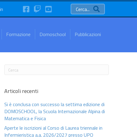
FaceBook
Twitch
YouTube
in
Cerca...
Formazione
Domoschool
Pubblicazioni
Articoli recenti
Si è conclusa con successo la settima edizione di
DOMOSCHOOL, la Scuola Internazionale Alpina di
Matematica e Fisica
Aperte le iscrizioni al Corso di Laurea triennale in
Infermieristica a.a. 2026/2027 presso UPO