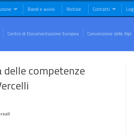
azione
Bandi e avvisi
Notizie
Contatti
Log
Centro di Documentazione Europea
Convenzione delle Alpi
za delle competenze
ercelli
rsali