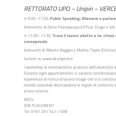
RETTORATO UPO – Unipin​ – VERCE
∞ 9.00–11.00:
Public Speaking: Allenarsi a parlare
Intervento di Elena Passalacqua (Ufficio Stage e Jo
∞ 11.00–13.30:
Trova il lavoro adatto a te: chiav
consapevole
Interventi di Alberto Baggini e Marina Topini (Dottor
Iscriviti su www.dir.unipmn.it
I workshop di orientamento al lavoro dell’Università 
Durante ogni appuntamento ci saranno testimonianze 
esperienza di ricerca di lavoro/stage che si è conclus
mondo aziendale illustrandone le regole di contesto e p
al loro interno.
INFO:
JOB PLACEMENT
Tel. 0161 261 547 / 508