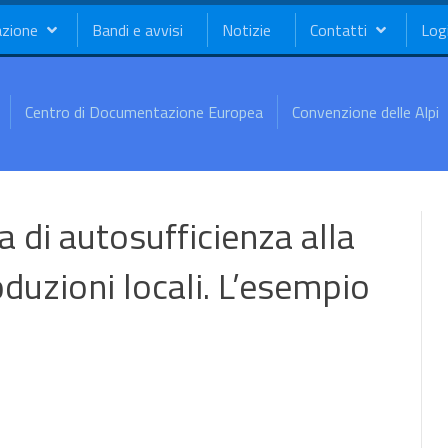
azione
Bandi e avvisi
Notizie
Contatti
Log
Centro di Documentazione Europea
Convenzione delle Alpi
 di autosufficienza alla
duzioni locali. L’esempio