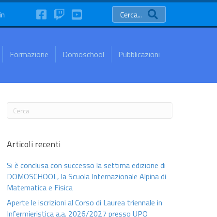
FaceBook
Twitch
YouTube
in
Cerca...
Formazione
Domoschool
Pubblicazioni
Articoli recenti
Si è conclusa con successo la settima edizione di
DOMOSCHOOL, la Scuola Internazionale Alpina di
Matematica e Fisica
Aperte le iscrizioni al Corso di Laurea triennale in
Infermieristica a.a. 2026/2027 presso UPO