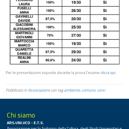
Per le presentazioni esposte durante la prova l’esame
clicca qui
Pubblicato in
Associazione
con tag
ambiente
,
comune
,
corsi
Chi siamo
ARS.UNI.VCO - E.T.S.
Associazione per lo Sviluppo della Cultura, degli Studi Universitari e