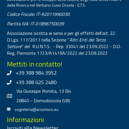
della Ricerca nel Verbano Cusio Ossola - E.T.S.
Codice Fiscale: IT-92011990030
Partita IVA: IT-01896750039
Associazione iscritta ai sensi e per gli effetti dell'art. 22
D.Lgs. 117/2017 nella Sezione "
Altri Enti del Terzo
Settore
" del R.U.N.T.S. - Rep. 33041 del 23.09.2022 - D.D.
Reg. Piemonte 1723/A1419A/2022 del 23.09.2022
Mettiti in contatto!
+39 388 984 3952
+39 388 625 2480
Via Giuseppe Romita, 13 Bis
28845 - Domodossola (VB)
segreteria@arsunivco.eu
Informazioni
Iscriviti alla Newsletter