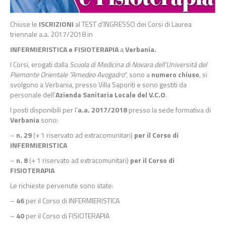
Chiuse le
ISCRIZIONI
al TEST d’INGRESSO dei Corsi di Laurea
triennale a.a. 2017/2018 in
INFERMIERISTICA e FISIOTERAPIA
a
Verbania.
I Corsi, erogati dalla
Scuola di Medicina di Novara dell’Università del
Piemonte Orientale “Amedeo Avogadro
“, sono a
numero chiuso
, si
svolgono a Verbania, presso Villa Saporiti e sono gestiti da
personale dell’
Azienda Sanitaria Locale del V.C.O
.
I posti disponibili per l’
a.a. 2017/2018
presso la sede formativa di
Verbania
sono:
–
n. 29
(+ 1 riservato ad extracomunitari)
per il Corso di
INFERMIERISTICA
–
n. 8
(+ 1 riservato ad extracomunitari)
per il Corso di
FISIOTERAPIA
Le richieste pervenute sono state:
–
46
per il Corso di INFERMIERISTICA
–
40
per il Corso di FISIOTERAPIA