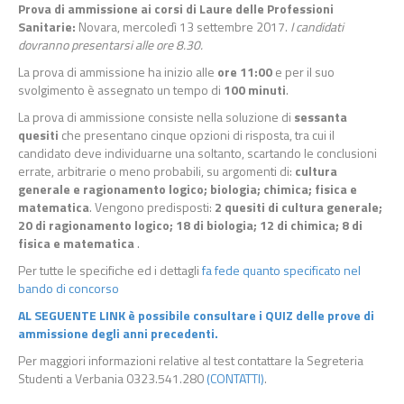
Prova di ammissione ai corsi di Laure delle Professioni
Sanitarie:
Novara, mercoledì 13 settembre 2017.
I candidati
dovranno presentarsi alle ore 8.30.
La prova di ammissione ha inizio alle
ore 11:00
e per il suo
svolgimento è assegnato un tempo di
100 minuti
.
La prova di ammissione consiste nella soluzione di
sessanta
quesiti
che presentano cinque opzioni di risposta, tra cui il
candidato deve individuarne una soltanto, scartando le conclusioni
errate, arbitrarie o meno probabili, su argomenti di:
cultura
generale e ragionamento logico; biologia; chimica; fisica e
matematica
. Vengono predisposti:
2 quesiti di cultura generale;
20 di ragionamento logico; 18 di biologia; 12 di chimica; 8 di
fisica e matematica
.
Per tutte le specifiche ed i dettagli
fa fede quanto specificato nel
bando di concorso
AL SEGUENTE LINK è possibile consultare i QUIZ delle prove di
ammissione degli anni precedenti.
Per maggiori informazioni relative al test contattare la Segreteria
Studenti a Verbania 0323.541.280
(CONTATTI)
.