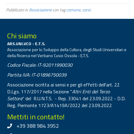
Pubblicato in
Associazione
con tag
comune
,
corsi
Chi siamo
ARS.UNI.VCO - E.T.S.
Associazione per lo Sviluppo della Cultura, degli Studi Universitari e
della Ricerca nel Verbano Cusio Ossola - E.T.S.
Codice Fiscale: IT-92011990030
Partita IVA: IT-01896750039
Associazione iscritta ai sensi e per gli effetti dell'art. 22
D.Lgs. 117/2017 nella Sezione "
Altri Enti del Terzo
Settore
" del R.U.N.T.S. - Rep. 33041 del 23.09.2022 - D.D.
Reg. Piemonte 1723/A1419A/2022 del 23.09.2022
Mettiti in contatto!
+39 388 984 3952