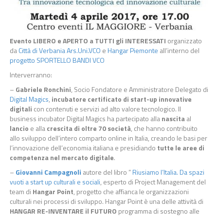
Evento LIBERO e APERTO a TUTTI gli INTERESSATI
organizzato
da
Città di Verbania
Ars.Uni.VCO
e
Hangar Piemonte
all’interno del
progetto SPORTELLO BANDI VCO
Interverranno:
–
Gabriele Ronchini
, Socio Fondatore e Amministratore Delegato di
Digital Magics
,
incubatore certificato di start-up innovative
digitali
con contenuti e servizi ad alto valore tecnologico. Il
business incubator Digital Magics ha partecipato alla
nascita
al
lancio
e alla
crescita di oltre 70 società
, che hanno contribuito
allo sviluppo dell’intero comparto online in Italia, creando le basi per
l’innovazione dell’economia italiana e presidiando
tutte le aree di
competenza nel mercato digitale
.
–
Giovanni Campagnoli
autore del libro ”
Riusiamo l’Italia. Da spazi
vuoti a start up culturali e sociali
, esperto di Project Management del
team di
Hangar Point
, progetto che affianca le organizzazioni
culturali nei processi di sviluppo. Hangar Point è una delle attività di
HANGAR RE-INVENTARE il FUTURO
programma di sostegno alle