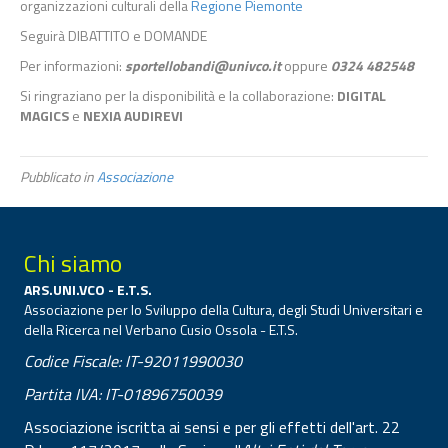
organizzazioni culturali della
Regione Piemonte
Seguirà DIBATTITO e DOMANDE
Per informazioni:
sportellobandi@univco.it
oppure
0324 482548
Si ringraziano per la disponibilità e la collaborazione:
DIGITAL
MAGICS
e
NEXIA AUDIREVI
Pubblicato in
Associazione
Chi siamo
ARS.UNI.VCO - E.T.S.
Associazione per lo Sviluppo della Cultura, degli Studi Universitari e
della Ricerca nel Verbano Cusio Ossola - E.T.S.
Codice Fiscale: IT-92011990030
Partita IVA: IT-01896750039
Associazione iscritta ai sensi e per gli effetti dell'art. 22