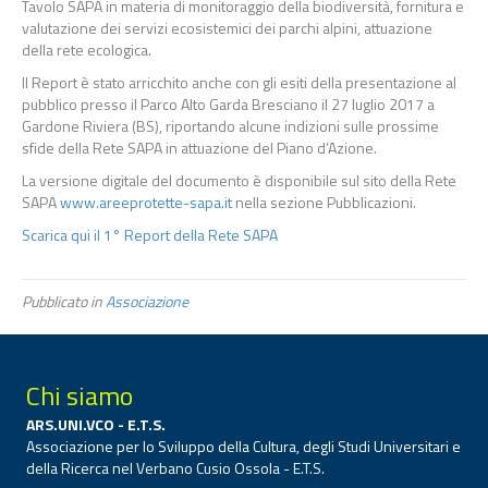
Tavolo SAPA in materia di monitoraggio della biodiversità, fornitura e
valutazione dei servizi ecosistemici dei parchi alpini, attuazione
della rete ecologica.
Il Report è stato arricchito anche con gli esiti della presentazione al
pubblico presso il Parco Alto Garda Bresciano il 27 luglio 2017 a
Gardone Riviera (BS), riportando alcune indizioni sulle prossime
sfide della Rete SAPA in attuazione del Piano d’Azione.
La versione digitale del documento è disponibile sul sito della Rete
SAPA
www.areeprotette-sapa.it
nella sezione Pubblicazioni.
Scarica qui il 1° Report della Rete SAPA
Pubblicato in
Associazione
Chi siamo
ARS.UNI.VCO - E.T.S.
Associazione per lo Sviluppo della Cultura, degli Studi Universitari e
della Ricerca nel Verbano Cusio Ossola - E.T.S.