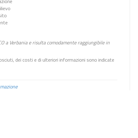
azione
ilievo
sito
ente
 VCO a Verbania e risulta comodamente raggiungibile in
nosciuti, dei costi e di ulteriori informazioni sono indicate
rmazione