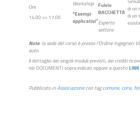
Simul
Workshop
Fulvio
Ore
di un r
BACCHETTA
“Esempi
di un 
14.00 >> 17.00
applicativi”
Esperto
esist
settore
Note
: la sede del corso è presso l’Ordine Ingegneri
auto.
Il dettaglio dei singoli moduli previsti, dei crediti rico
nei DOCUMENTI sopra indicati oppure a questo
LINK
.
Pubblicato in
Associazione
con tag
comune
,
corsi
,
fo