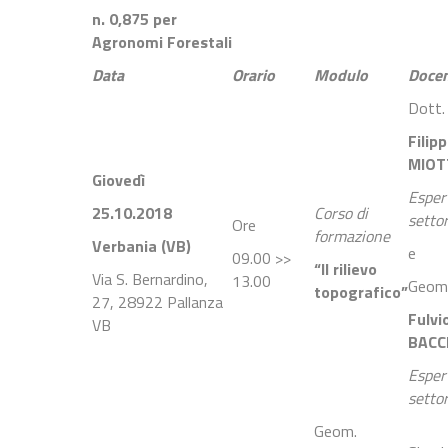
n. 0,875 per
Agronomi Forestali
Data
Orario
Modulo
Doce
Dott. 
Filip
MIOT
Giovedì
Esper
25.10.2018
Corso di
setto
Ore
formazione
Verbania (VB)
e
09.00 >>
“Il rilievo
Via S. Bernardino,
13.00
Geom
topografico”
27, 28922 Pallanza
Fulvi
VB
BACC
Esper
setto
Geom.