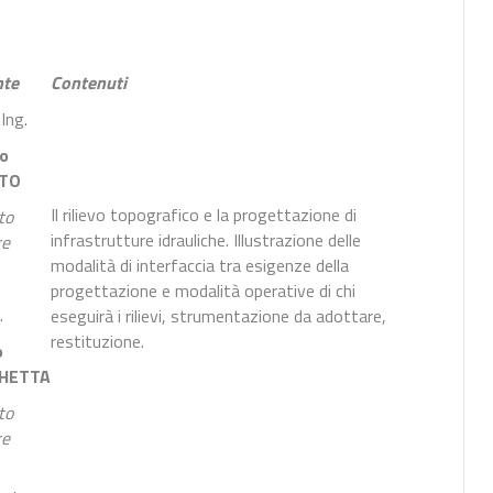
nte
Contenuti
Ing.
po
TO
Il rilievo topografico e la progettazione di
to
infrastrutture idrauliche. Illustrazione delle
re
modalità di interfaccia tra esigenze della
progettazione e modalità operative di chi
.
eseguirà i rilievi, strumentazione da adottare,
restituzione.
o
HETTA
to
re