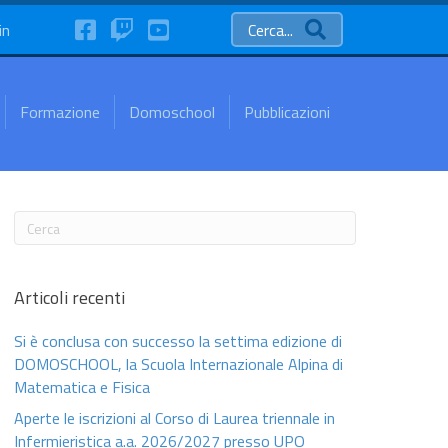
FaceBook
Twitch
YouTube
in
Cerca...
Formazione
Domoschool
Pubblicazioni
Articoli recenti
Si è conclusa con successo la settima edizione di
DOMOSCHOOL, la Scuola Internazionale Alpina di
Matematica e Fisica
Aperte le iscrizioni al Corso di Laurea triennale in
Infermieristica a.a. 2026/2027 presso UPO