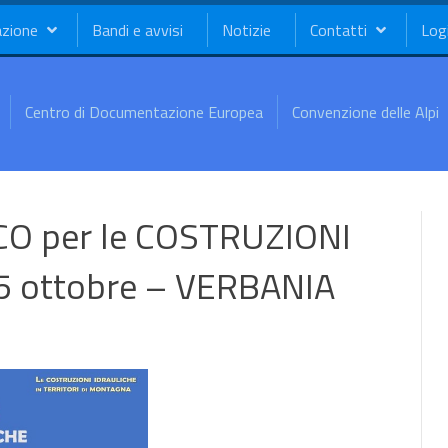
azione
Bandi e avvisi
Notizie
Contatti
Log
Centro di Documentazione Europea
Convenzione delle Alpi
CO per le COSTRUZIONI
5 ottobre – VERBANIA