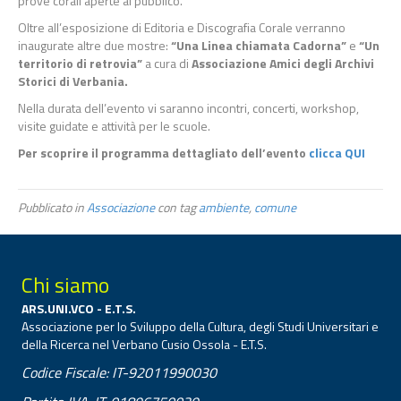
prove corali aperte al pubblico.
Oltre all’esposizione di Editoria e Discografia Corale verranno
inaugurate altre due mostre:
“Una Linea chiamata Cadorna”
e
“Un
territorio di retrovia”
a cura di
Associazione Amici degli Archivi
Storici di Verbania.
Nella durata dell’evento vi saranno incontri, concerti, workshop,
visite guidate e attività per le scuole.
Per scoprire il programma dettagliato dell’evento
clicca QUI
Pubblicato in
Associazione
con tag
ambiente
,
comune
Chi siamo
ARS.UNI.VCO - E.T.S.
Associazione per lo Sviluppo della Cultura, degli Studi Universitari e
della Ricerca nel Verbano Cusio Ossola - E.T.S.
Codice Fiscale: IT-92011990030