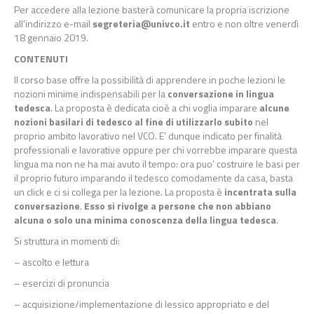
Per accedere alla lezione basterà comunicare la propria iscrizione
all’indirizzo e-mail
segreteria@univco.it
entro e non oltre venerdì
18 gennaio 2019.
CONTENUTI
Il corso base offre la possibilità di apprendere in poche lezioni le
nozioni minime indispensabili per la
conversazione in lingua
tedesca
. La proposta è dedicata cioè a chi voglia imparare
alcune
nozioni basilari di tedesco al fine di utilizzarlo subito
nel
proprio ambito lavorativo nel VCO. E’ dunque indicato per finalità
professionali e lavorative oppure per chi vorrebbe imparare questa
lingua ma non ne ha mai avuto il tempo: ora puo’ costruire le basi per
il proprio futuro imparando il tedesco comodamente da casa, basta
un click e ci si collega per la lezione. La proposta è
incentrata sulla
conversazione
.
Esso si rivolge a persone che non abbiano
alcuna o solo una minima conoscenza della lingua tedesca
.
Si struttura in momenti di:
– ascolto e lettura
– esercizi di pronuncia
– acquisizione/implementazione di lessico appropriato e del