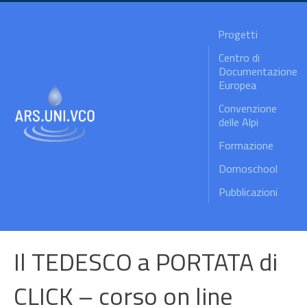
Progetti
Centro di
Documentazione
Europea
Convenzione
delle Alpi
Formazione
Domoschool
Pubblicazioni
Il TEDESCO a PORTATA di
CLICK – corso on line