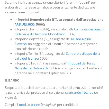
Saranno inoltre assegnati cinque ulteriori “premi Infopoint” per
elaborati di interesse tematico e geograficamente dedicati alle
seguenti aree infopoint:
Infopoint Domodossola (IT), assegnato dall’associazione
ARS.UNI.VCO
: 500€;
Infopoint Chamonix (FR), assegnato dalla
Comunità dei comuni
della valle di Chamonix Mont-Blanc
: 500€;
Infopoint Mojstrana (SI), assegnato dal
Museo Alpino
Sloveno
: un soggiorno di 5 notti e 2 persone a Mojstrana
(con colazione e cena);
Infopoint Tolmin (SI), assegnato dal
Centro di sviluppo della
valle
dell’Isonzo
: 500€;
Infopoint Villach (AT), assegnato dall’
Infopoint del Parco
Naturale del Dobratsch
: 500€ e un soggiorno per 1 notte e 2
persone nel Dobratsch Gipfelhaus (AT).
IL BANDO
Scopri tutti i requisiti per partecipare, i criteri di ammissione, nonché
la panoramica del processo di selezione,
scaricando il bando
(
in
inglese
).
Compila il
modulo online
(
in inglese
) per candidarti!