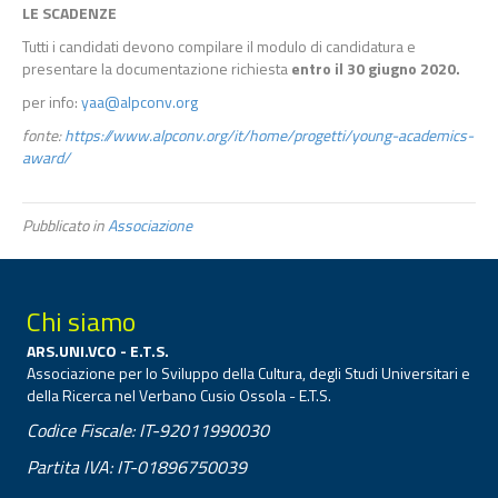
LE SCADENZE
Tutti i candidati devono compilare il modulo di candidatura e
presentare la documentazione richiesta
entro il 30 giugno 2020.
per info:
yaa@alpconv.org
fonte:
https://www.alpconv.org/it/home/progetti/young-academics-
award/
Pubblicato in
Associazione
Chi siamo
ARS.UNI.VCO - E.T.S.
Associazione per lo Sviluppo della Cultura, degli Studi Universitari e
della Ricerca nel Verbano Cusio Ossola - E.T.S.
Codice Fiscale: IT-92011990030
Partita IVA: IT-01896750039