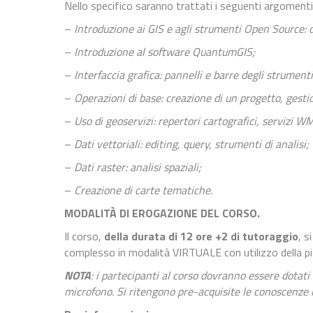
Nello specifico saranno trattati i seguenti argomenti
–
Introduzione ai GIS e agli strumenti Open Source: d
–
Introduzione al software QuantumGIS;
–
Interfaccia grafica: pannelli e barre degli strumenti
–
Operazioni di base: creazione di un progetto, gestio
–
Uso di geoservizi: repertori cartografici, servizi W
–
Dati vettoriali: editing, query, strumenti di analisi;
–
Dati raster: analisi spaziali;
–
Creazione di carte tematiche.
MODALITÀ DI EROGAZIONE DEL CORSO.
Il corso,
della durata di 12 ore
+2 di tutoraggio
, s
complesso in modalità VIRTUALE con utilizzo della 
NOTA
: i partecipanti al corso dovranno essere dotati
microfono. Si ritengono pre-acquisite le conoscenze 