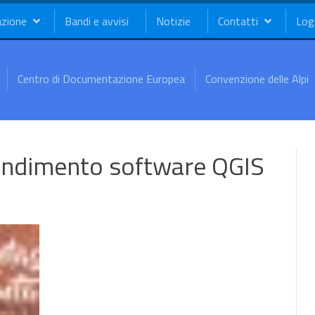
azione
Bandi e avvisi
Notizie
Contatti
Log
Centro di Documentazione Europea
Convenzione delle Alpi
fondimento software QGIS