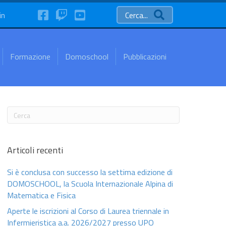
FaceBook
Twitch
YouTube
in
Cerca...
Formazione
Domoschool
Pubblicazioni
Articoli recenti
Si è conclusa con successo la settima edizione di
DOMOSCHOOL, la Scuola Internazionale Alpina di
Matematica e Fisica
Aperte le iscrizioni al Corso di Laurea triennale in
Infermieristica a.a. 2026/2027 presso UPO