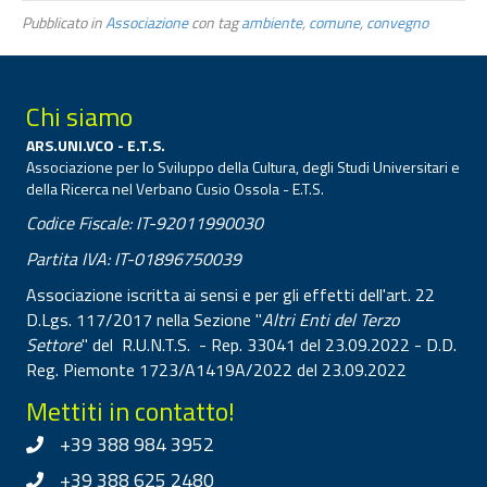
Pubblicato in
Associazione
con tag
ambiente
,
comune
,
convegno
Chi siamo
ARS.UNI.VCO - E.T.S.
Associazione per lo Sviluppo della Cultura, degli Studi Universitari e
della Ricerca nel Verbano Cusio Ossola - E.T.S.
Codice Fiscale: IT-92011990030
Partita IVA: IT-01896750039
Associazione iscritta ai sensi e per gli effetti dell'art. 22
D.Lgs. 117/2017 nella Sezione "
Altri Enti del Terzo
Settore
" del R.U.N.T.S. - Rep. 33041 del 23.09.2022 - D.D.
Reg. Piemonte 1723/A1419A/2022 del 23.09.2022
Mettiti in contatto!
+39 388 984 3952
+39 388 625 2480