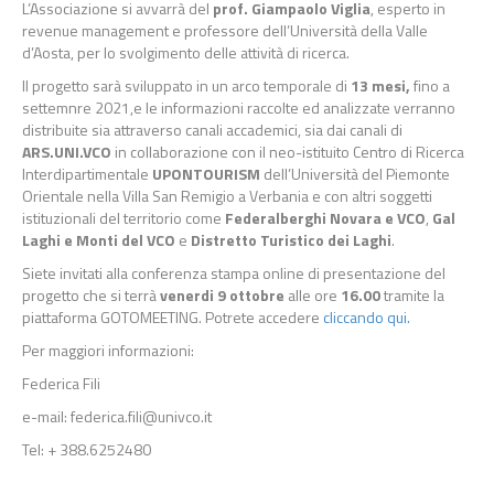
L’Associazione si avvarrà del
prof. Giampaolo Viglia
, esperto in
revenue management e professore dell’Università della Valle
d’Aosta, per lo svolgimento delle attività di ricerca.
Il progetto sarà sviluppato in un arco temporale di
13 mesi,
fino a
settemnre 2021,e le informazioni raccolte ed analizzate verranno
distribuite sia attraverso canali accademici, sia dai canali di
ARS.UNI.VCO
in collaborazione con il neo-istituito Centro di Ricerca
Interdipartimentale
UPONTOURISM
dell’Università del Piemonte
Orientale nella Villa San Remigio a Verbania e con altri soggetti
istituzionali del territorio come
Federalberghi Novara e VCO
,
Gal
Laghi
e Monti del VCO
e
Distretto Turistico dei Laghi
.
Siete invitati alla conferenza stampa online di presentazione del
progetto che si terrà
venerdi 9 ottobre
alle ore
16.00
tramite la
piattaforma GOTOMEETING. Potrete accedere
cliccando qui.
Per maggiori informazioni:
Federica Fili
e-mail: federica.fili@univco.it
Tel: + 388.6252480