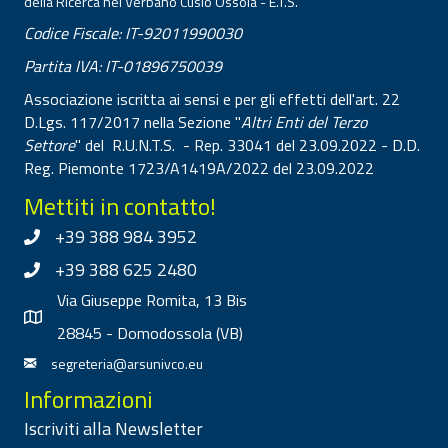
della Ricerca nel Verbano Cusio Ossola - E.T.S.
Codice Fiscale: IT-92011990030
Partita IVA: IT-01896750039
Associazione iscritta ai sensi e per gli effetti dell'art. 22
D.Lgs. 117/2017 nella Sezione "
Altri Enti del Terzo
Settore
" del R.U.N.T.S. - Rep. 33041 del 23.09.2022 - D.D.
Reg. Piemonte 1723/A1419A/2022 del 23.09.2022
Mettiti in contatto!
+39 388 984 3952
+39 388 625 2480
Via Giuseppe Romita, 13 Bis
28845 - Domodossola (VB)
segreteria@arsunivco.eu
Informazioni
Iscriviti alla Newsletter