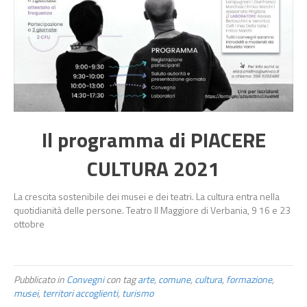
Il programma di PIACERE
CULTURA 2021
La crescita sostenibile dei musei e dei teatri. La cultura entra nella
quotidianità delle persone. Teatro Il Maggiore di Verbania, 9 16 e 23
ottobre
Pubblicato in
Convegni
con tag
arte
,
comune
,
cultura
,
formazione
,
musei
,
territori accoglienti
,
turismo