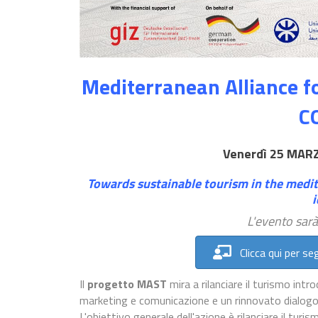
Mediterranean Alliance
f
C
Venerdì
25 MAR
Towards sustainable tourism in the medi
L'evento sarà
Clicca qui per se
Il
progetto MAST
mira a rilanciare il turismo intr
marketing e comunicazione e un rinnovato dialogo 
L'obiettivo generale dell'azione è rilanciare il tur