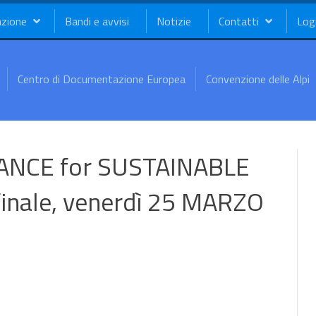
azione
Bandi e avvisi
Notizie
Contatti
Log
Centro di Documentazione Europea
Convenzione delle Alpi
NCE for SUSTAINABLE
inale, venerdì 25 MARZO