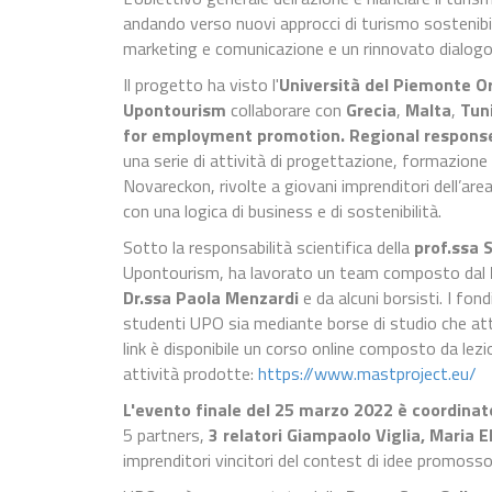
andando verso nuovi approcci di turismo sostenibil
marketing e comunicazione e un rinnovato dialogo
Il progetto ha visto l'
Università del Piemonte O
Upontourism
collaborare con
Grecia
,
Malta
,
Tun
for employment promotion. Regional respons
una serie di attività di progettazione, formazione
Novareckon, rivolte a giovani imprenditori dell’area
con una logica di business e di sostenibilità.
Sotto la responsabilità scientifica della
prof.ssa 
Upontourism, ha lavorato un team composto dal
Dr.ssa Paola Menzardi
e da alcuni borsisti. I fo
studenti UPO sia mediante borse di studio che att
link è disponibile un corso online composto da lezio
attività prodotte:
https://www.mastproject.eu/
L'evento finale del 25 marzo 2022 è coordina
5 partners,
3 relatori Giampaolo Viglia, Maria 
imprenditori vincitori del contest di idee promos