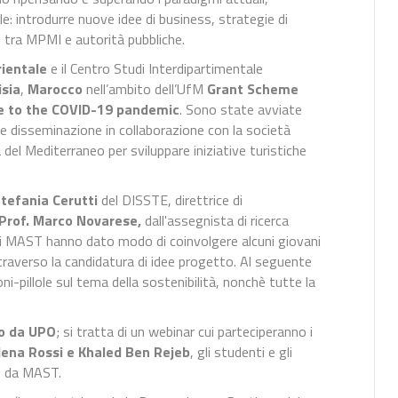
e: introdurre nuove idee di business, strategie di
 tra MPMI e autorità pubbliche.
rientale
e il Centro Studi Interdipartimentale
isia
,
Marocco
nell’ambito dell’UfM
Grant Scheme
e to the COVID-19 pandemic
. Sono state avviate
 e disseminazione in collaborazione con la società
 del Mediterraneo per sviluppare iniziative turistiche
Stefania Cerutti
del DISSTE, direttrice di
Prof. Marco Novarese,
dall'assegnista di ricerca
ndi MAST hanno dato modo di coinvolgere alcuni giovani
raverso la candidatura di idee progetto. Al seguente
ni-pillole sul tema della sostenibilità, nonchè tutte la
to da UPO
; si tratta di un webinar cui parteciperanno i
Elena Rossi e Khaled Ben Rejeb
, gli studenti e gli
so da MAST.