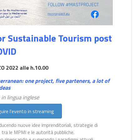
or Sustainable Tourism post
OVID
ZO 2022
alle
h.10.00
terranean:
one project, five parteners, a lot of
ideas
 in lingua inglese
guire l'evento in streaming
oducendo nuove idee imprenditoriali, strategie di
tra le MPMI e le autorità pubbliche.
ismo ripensando e superando i paradigmi attuali,