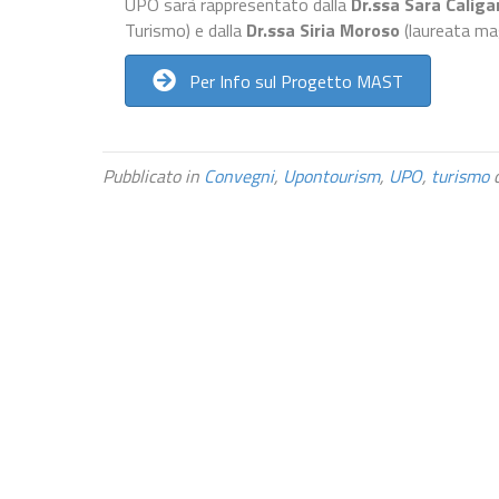
UPO sarà rappresentato dalla
Dr.ssa Sara Caliga
Turismo) e dalla
Dr.ssa Siria Moroso
(laureata mag
Per Info sul Progetto MAST
Pubblicato in
Convegni
,
Upontourism
,
UPO
,
turismo
c