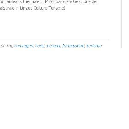
ra
(laureata triennale in Promozione e Gestione del
istrale in Lingue Culture Turismo)
on tag
convegno
,
corsi
,
europa
,
formazione
,
turismo