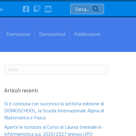
FaceBook
Twitch
YouTube
in
Cerca...
Formazione
Domoschool
Pubblicazioni
Articoli recenti
Si è conclusa con successo la settima edizione di
DOMOSCHOOL, la Scuola Internazionale Alpina di
Matematica e Fisica
Aperte le iscrizioni al Corso di Laurea triennale in
Infermieristica a.a. 2026/2027 presso UPO