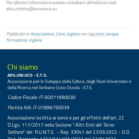
Per ulteriori informazioni potete contattarci all'indirizzo mail
elisa.cristina@arsunivco.eu
Pubblicato in
Associazione
,
Corsi
,
inglese
con tag
corsi
,
europa
,
formazione
,
inglese
Chi siamo
ARS.UNI.VCO - E.T.S.
Associazione per lo Sviluppo della Cultura, degli Studi Universitari e
della Ricerca nel Verbano Cusio Ossola - E.T.S.
Codice Fiscale: IT-92011990030
Partita IVA: IT-01896750039
Associazione iscritta ai sensi e per gli effetti dell'art. 22
D.Lgs. 117/2017 nella Sezione "
Altri Enti del Terzo
Settore
" del R.U.N.T.S. - Rep. 33041 del 23.09.2022 - D.D.
Reg. Piemonte 1723/A1419A/2022 del 23.09.2022