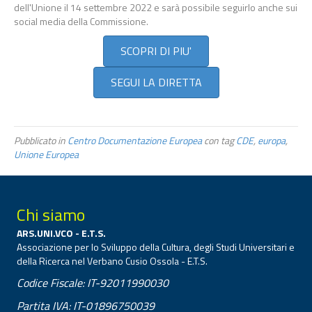
dell'Unione il 14 settembre 2022 e sarà possibile seguirlo anche sui
social media della Commissione.
SCOPRI DI PIU'
SEGUI LA DIRETTA
Pubblicato in
Centro Documentazione Europea
con tag
CDE
,
europa
,
Unione Europea
Chi siamo
ARS.UNI.VCO - E.T.S.
Associazione per lo Sviluppo della Cultura, degli Studi Universitari e
della Ricerca nel Verbano Cusio Ossola - E.T.S.
Codice Fiscale: IT-92011990030
Partita IVA: IT-01896750039