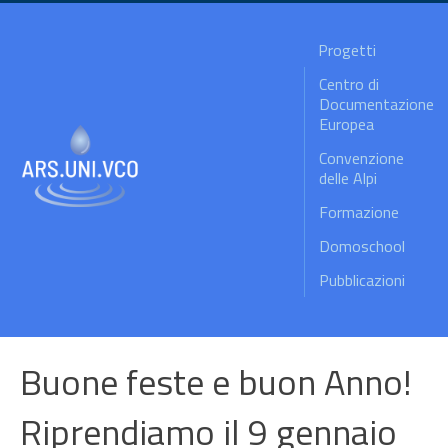
Progetti
Centro di
Documentazione
Europea
Convenzione
delle Alpi
Formazione
Domoschool
Pubblicazioni
Buone feste e buon Anno!
Riprendiamo il 9 gennaio