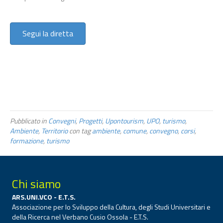
Segui la diretta
Pubblicato in
Convegni
,
Progetti
,
Upontourism
,
UPO
,
turismo
,
Ambiente
,
Territorio
con tag
ambiente
,
comune
,
convegno
,
corsi
,
formazione
,
turismo
Chi siamo
ARS.UNI.VCO - E.T.S.
Associazione per lo Sviluppo della Cultura, degli Studi Universitari e
della Ricerca nel Verbano Cusio Ossola - E.T.S.