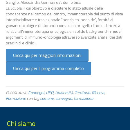
Gariglio, Alessandra Gennari e Antonio Sica.
La Scuola, il cui obiettivo è discutere lo stato attuale delle
conoscenze nel campo del cancro, immunoterapia dal punto di vista
interdisciplinare e traslazionale "bench-to-bedside", fornirà ai
giovani oncologi e dottorandi coinvolti in progetti clinici e di ricerca
relativi all'immunoterapia oncologica un solido background in nuovi
argomenti di immuno-oncologia attraverso avanzate analisi dei dati
preclinici e clinici.
Clicca qui per maggiori informazioni
Clicca qui per il programma completo
Pubblicato in
Convegni
,
UPO
,
Università
,
Territorio
,
RIcerca
,
Formazione
con tag
comune
,
convegno
,
formazione
Chi siamo