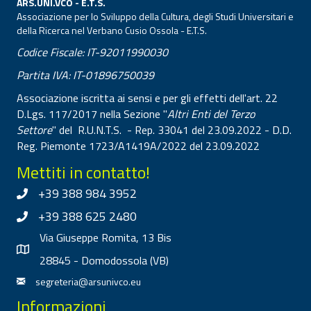
ARS.UNI.VCO - E.T.S.
Associazione per lo Sviluppo della Cultura, degli Studi Universitari e
della Ricerca nel Verbano Cusio Ossola - E.T.S.
Codice Fiscale: IT-92011990030
Partita IVA: IT-01896750039
Associazione iscritta ai sensi e per gli effetti dell'art. 22
D.Lgs. 117/2017 nella Sezione "
Altri Enti del Terzo
Settore
" del R.U.N.T.S. - Rep. 33041 del 23.09.2022 - D.D.
Reg. Piemonte 1723/A1419A/2022 del 23.09.2022
Mettiti in contatto!
+39 388 984 3952
+39 388 625 2480
Via Giuseppe Romita, 13 Bis
28845 - Domodossola (VB)
segreteria@arsunivco.eu
Informazioni