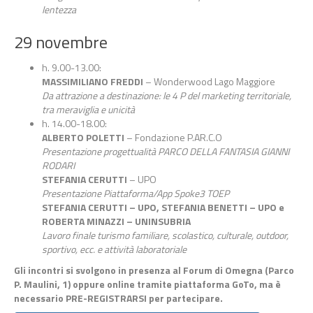
lentezza
29 novembre
h. 9.00-13.00:
MASSIMILIANO FREDDI
– Wonderwood Lago Maggiore
Da attrazione a destinazione: le 4 P del marketing territoriale,
tra meraviglia e unicità
h. 14.00-18.00:
ALBERTO POLETTI
– Fondazione P.AR.C.O
Presentazione progettualità PARCO DELLA FANTASIA GIANNI
RODARI
STEFANIA CERUTTI
– UPO
Presentazione Piattaforma/App Spoke3 TOEP
STEFANIA CERUTTI – UPO, STEFANIA BENETTI – UPO e
ROBERTA MINAZZI – UNINSUBRIA
Lavoro finale turismo familiare, scolastico, culturale, outdoor,
sportivo, ecc. e attività laboratoriale
Gli incontri si svolgono in presenza al Forum di Omegna (Parco
P. Maulini, 1) oppure online tramite piattaforma GoTo, ma è
necessario PRE-REGISTRARSI per partecipare.