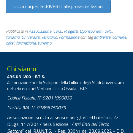
Clicca qui per ISCRIVERTI alle prossime lezioni
Pubblicato in
Associazione
,
Corsi
,
Progetti
,
Upontourism
,
UPO
,
turismo
,
Università
,
Territorio
,
Formazione
con tag
ambiente
,
comune
,
corsi
,
formazione
,
turismo
Chi siamo
ARS.UNI.VCO - E.T.S.
Associazione per lo Sviluppo della Cultura, degli Studi Universitari e
della Ricerca nel Verbano Cusio Ossola - E.T.S.
Codice Fiscale: IT-92011990030
Partita IVA: IT-01896750039
Associazione iscritta ai sensi e per gli effetti dell'art. 22
D.Lgs. 117/2017 nella Sezione "
Altri Enti del Terzo
Settore
" del R.U.N.T.S. - Rep. 33041 del 23.09.2022 - D.D.