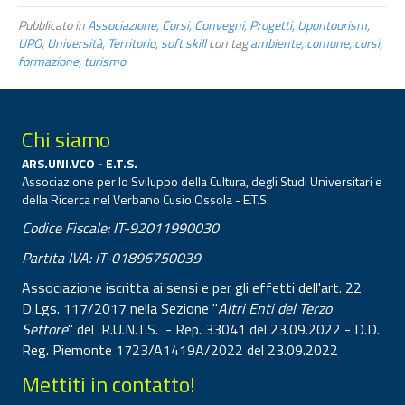
Pubblicato in
Associazione
,
Corsi
,
Convegni
,
Progetti
,
Upontourism
,
UPO
,
Università
,
Territorio
,
soft skill
con tag
ambiente
,
comune
,
corsi
,
formazione
,
turismo
Chi siamo
ARS.UNI.VCO - E.T.S.
Associazione per lo Sviluppo della Cultura, degli Studi Universitari e
della Ricerca nel Verbano Cusio Ossola - E.T.S.
Codice Fiscale: IT-92011990030
Partita IVA: IT-01896750039
Associazione iscritta ai sensi e per gli effetti dell'art. 22
D.Lgs. 117/2017 nella Sezione "
Altri Enti del Terzo
Settore
" del R.U.N.T.S. - Rep. 33041 del 23.09.2022 - D.D.
Reg. Piemonte 1723/A1419A/2022 del 23.09.2022
Mettiti in contatto!