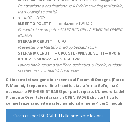
Da attrazione a destinazione: le 4 P del marketing territoriale,
tra meraviglia e unicità
h. 14.00-18.00:
ALBERTO POLETTI
– Fondazione P.AR.C.O
Presentazione progettualità PARCO DELLA FANTASIA GIANNI
RODARI
STEFANIA CERUTTI
– UPO
Presentazione Piattaforma/App Spoke3 TOEP
STEFANIA CERUTTI – UPO, STEFANIA BENETTI – UPO e
ROBERTA MINAZZI – UNINSUBRIA
Lavoro finale turismo familiare, scolastico, culturale, outdoor,
sportivo, ecc. e attività laboratoriale
Gli incontri si svolgono in presenza al Forum di Omegna (Parco
P. Maulini, 1) oppure online tramite piattaforma GoTo, ma è
necessario PRE-REGISTRARSI per partecipare. L’Università del
Piemonte Orientale rilascia un OPEN BADGE che certifica le
competenze acquisite partecipando ad almeno 4 dei 5 moduli.
Clicca qui per ISCRIVERTI alle prossime lezioni