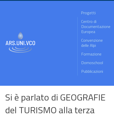
Progetti
Centro di
Documentazione
Europea
Convenzione
delle Alpi
Formazione
Domoschool
Pubblicazioni
Si è parlato di GEOGRAFIE
del TURISMO alla terza