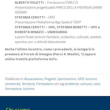
ALBERTO POLETTI
– Fondazione P.AR.C.O
Presentazione progettualità PARCO DELLA FANTASIA GIANNI
RODARI
STEFANIA CERUTTI
– UPO
Presentazione Piattaforma/App Spoke3 TOEP
STEFANIA CERUTTI – UPO, STEFANIA BENETTI – UPO e
ROBERTA MINAZZI – UNINSUBRIA
Lavoro finale turismo familiare, scolastico, culturale, outdoor,
sportivo, ecc. e attività laboratoriale
Anche l'ultimo incontro, come i precedenti, si svolgerà in
presenza al Forum di Omegna (Parco P. Maulini, 1) oppure
online tramite piattaforma GoTo.
Pubblicato in
Associazione
,
Progetti
,
Upontourism
,
UPO
,
turismo
,
Università
,
Territorio
,
Formazione
con tag
ambiente
,
comune
,
corsi
,
formazione
,
turismo
Chi siamo