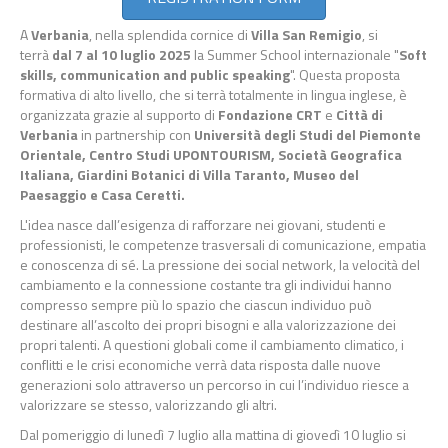
A
Verbania
, nella splendida cornice di
Villa San Remigio
, si
terrà
dal 7 al 10 luglio 2025
la Summer School internazionale "
Soft
skills, communication and public speaking
". Questa proposta
formativa di alto livello, che si terrà totalmente in lingua inglese, è
organizzata grazie al supporto di
Fondazione CRT
e
Città di
Verbania
in partnership con
Università degli Studi del Piemonte
Orientale
, Centro Studi UPONTOURISM,
Società Geografica
Italiana, Giardini Botanici di Villa Taranto, Museo del
Paesaggio e Casa Ceretti.
L'idea nasce dall’esigenza di rafforzare nei giovani, studenti e
professionisti, le competenze trasversali di comunicazione, empatia
e conoscenza di sé. La pressione dei social network, la velocità del
cambiamento e la connessione costante tra gli individui hanno
compresso sempre più lo spazio che ciascun individuo può
destinare all’ascolto dei propri bisogni e alla valorizzazione dei
propri talenti. A questioni globali come il cambiamento climatico, i
conflitti e le crisi economiche verrà data risposta dalle nuove
generazioni solo attraverso un percorso in cui l’individuo riesce a
valorizzare se stesso, valorizzando gli altri.
Dal pomeriggio di lunedì 7 luglio alla mattina di giovedì 10 luglio si