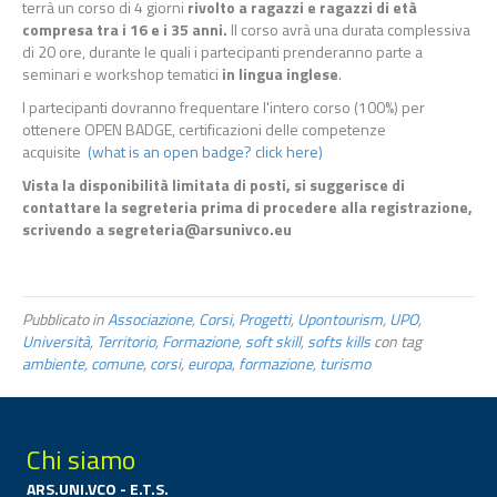
terrà un corso di 4 giorni
rivolto a ragazzi e ragazzi di età
compresa tra i 16 e i 35 anni.
Il corso avrà una durata complessiva
di 20 ore, durante le quali i partecipanti prenderanno parte a
seminari e workshop tematici
in lingua inglese
.
I partecipanti dovranno frequentare l'intero corso (100%) per
ottenere OPEN BADGE, certificazioni delle competenze
acquisite
(what is an open badge? click here)
Vista la disponibilità limitata di posti, si suggerisce di
contattare la segreteria prima di procedere alla registrazione,
scrivendo a segreteria@arsunivco.eu
Pubblicato in
Associazione
,
Corsi
,
Progetti
,
Upontourism
,
UPO
,
Università
,
Territorio
,
Formazione
,
soft skill
,
softs kills
con tag
ambiente
,
comune
,
corsi
,
europa
,
formazione
,
turismo
Chi siamo
ARS.UNI.VCO - E.T.S.