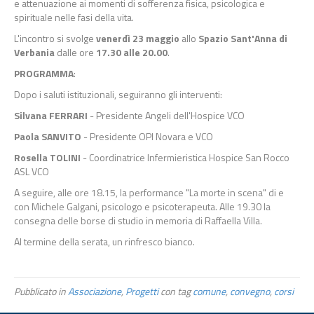
e attenuazione ai momenti di sofferenza fisica, psicologica e
spirituale nelle fasi della vita.
L'incontro si svolge
venerdì 23 maggio
allo
Spazio Sant'Anna di
Verbania
dalle ore
17.30 alle 20.00
.
PROGRAMMA
:
Dopo i saluti istituzionali, seguiranno gli interventi:
Silvana FERRARI
- Presidente Angeli dell'Hospice VCO
Paola SANVITO
- Presidente OPI Novara e VCO
Rosella TOLINI
- Coordinatrice Infermieristica Hospice San Rocco
ASL VCO
A seguire, alle ore 18.15, la performance "La morte in scena" di e
con Michele Galgani, psicologo e psicoterapeuta. Alle 19.30 la
consegna delle borse di studio in memoria di Raffaella Villa.
Al termine della serata, un rinfresco bianco.
Pubblicato in
Associazione
,
Progetti
con tag
comune
,
convegno
,
corsi