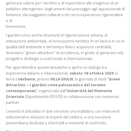
generare valore per i territori e di rispondere alle esigenze di un
pubblico eterogeneo: dagli amanti del paesaggio agli appassionati di
botanica, dai viaggiatori culturali a chi cerca esperienze rigenerative
e di
benessere.
I giardini sono anche strumenti di rigenerazione urbana, di
educazione ambientale, di innovazione turistica. In un’epoca in cui la
qualità dell’ambiente e del tempo libero acquisisce centralità,
diventano “green attraction” di eccellenza, in grado di generare reti,
progetti e strategie a scala locale e internazionale.
Per approfondire queste tematiche e aprire un dialogo tra
esperienze italiane e internazionali,
sabato 18 ottobre 2025
si
terrà a
Verbania
, presso
VILLA GIULIA
, la giornata di studi “
Green
Attraction – I
giardini come palcoscenico del turismo
contemporaneo
”, organizzata dall’
Università del Piemonte
Orientale
(Dipartimento DISSTE) in collaborazione con numerosi
partner.
L’evento è articolato in due sessioni: una mattutina, con interventi
istituzionali e relazioni di esperti del settore, e una sessione
pomeridiana dedicata a
short talk
e momenti di confronto.