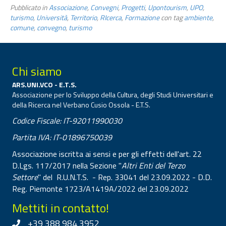
Pubblicato in
Associazione
,
Convegni
,
Progetti
,
Upontourism
,
UPO
,
turismo
,
Università
,
Territorio
,
RIcerca
,
Formazione
con tag
ambiente
,
comune
,
convegno
,
turismo
Chi siamo
ARS.UNI.VCO - E.T.S.
Associazione per lo Sviluppo della Cultura, degli Studi Universitari e
della Ricerca nel Verbano Cusio Ossola - E.T.S.
Codice Fiscale: IT-92011990030
Partita IVA: IT-01896750039
Associazione iscritta ai sensi e per gli effetti dell'art. 22
D.Lgs. 117/2017 nella Sezione "
Altri Enti del Terzo
Settore
" del R.U.N.T.S. - Rep. 33041 del 23.09.2022 - D.D.
Reg. Piemonte 1723/A1419A/2022 del 23.09.2022
Mettiti in contatto!
+39 388 984 3952