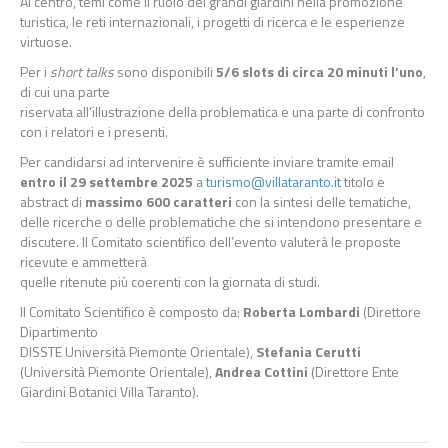
Al centro, temi come il ruolo dei grandi giardini nella promozione
turistica, le reti internazionali, i progetti di ricerca e le esperienze
virtuose.
Per i
short talks
sono disponibili
5/6 slots di circa 20 minuti l’uno
,
di cui una parte
riservata all’illustrazione della problematica e una parte di confronto
con i relatori e i presenti.
Per candidarsi ad intervenire è sufficiente inviare tramite email
entro
il 29 settembre 2025
a
turismo@villataranto.it
titolo e
abstract di
massimo 600
caratteri
con la sintesi delle tematiche,
delle ricerche o delle problematiche che si intendono presentare e
discutere. Il Comitato scientifico dell’evento valuterà le proposte
ricevute e ammetterà
quelle ritenute più coerenti con la giornata di studi.
Il Comitato Scientifico è composto da:
Roberta Lombardi
(Direttore
Dipartimento
DISSTE Università Piemonte Orientale),
Stefania Cerutti
(Università Piemonte Orientale),
Andrea Cottini
(Direttore Ente
Giardini Botanici Villa Taranto).