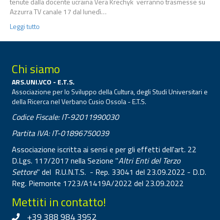
tenute dalla docente ucraina Vera Krechyk verranno trasmesse su
Azzurra TV canale 17 dal lunedì…
Leggi tutto
Chi siamo
ARS.UNI.VCO - E.T.S.
Associazione per lo Sviluppo della Cultura, degli Studi Universitari e
della Ricerca nel Verbano Cusio Ossola - E.T.S.
Codice Fiscale: IT-92011990030
Partita IVA: IT-01896750039
Associazione iscritta ai sensi e per gli effetti dell'art. 22
D.Lgs. 117/2017 nella Sezione "
Altri Enti del Terzo
Settore
" del R.U.N.T.S. - Rep. 33041 del 23.09.2022 - D.D.
Reg. Piemonte 1723/A1419A/2022 del 23.09.2022
Mettiti in contatto!
+39 388 984 3952