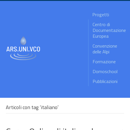
Progetti
Centro di
Documentazione
Europea
Convenzione
delle Alpi
Formazione
Domoschool
Pubblicazioni
Articoli con tag ‘italiano’