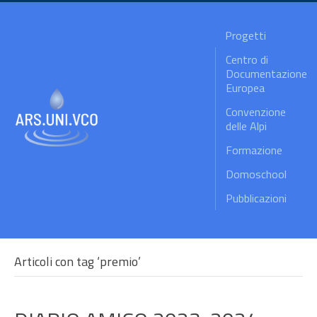
Progetti
Centro di
Documentazione
Europea
Convenzione
delle Alpi
Formazione
Domoschool
Pubblicazioni
Articoli con tag ‘premio’