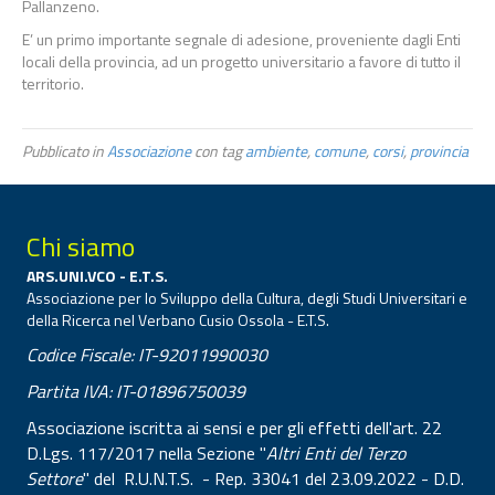
Pallanzeno.
E’ un primo importante segnale di adesione, proveniente dagli Enti
locali della provincia, ad un progetto universitario a favore di tutto il
territorio.
Pubblicato in
Associazione
con tag
ambiente
,
comune
,
corsi
,
provincia
Chi siamo
ARS.UNI.VCO - E.T.S.
Associazione per lo Sviluppo della Cultura, degli Studi Universitari e
della Ricerca nel Verbano Cusio Ossola - E.T.S.
Codice Fiscale: IT-92011990030
Partita IVA: IT-01896750039
Associazione iscritta ai sensi e per gli effetti dell'art. 22
D.Lgs. 117/2017 nella Sezione "
Altri Enti del Terzo
Settore
" del R.U.N.T.S. - Rep. 33041 del 23.09.2022 - D.D.